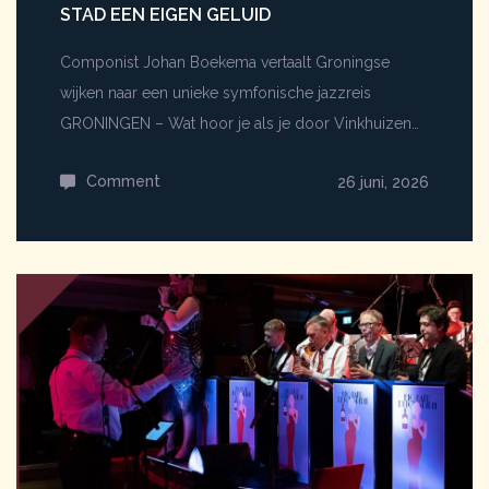
STAD EEN EIGEN GELUID
Componist Johan Boekema vertaalt Groningse
wijken naar een unieke symfonische jazzreis
GRONINGEN – Wat hoor je als je door Vinkhuizen…
Comment
on
26 juni, 2026
Hoe
klinkt
Groningen?
Nieuwe
Groninger
Jazz
Symfonie
geeft
de
stad