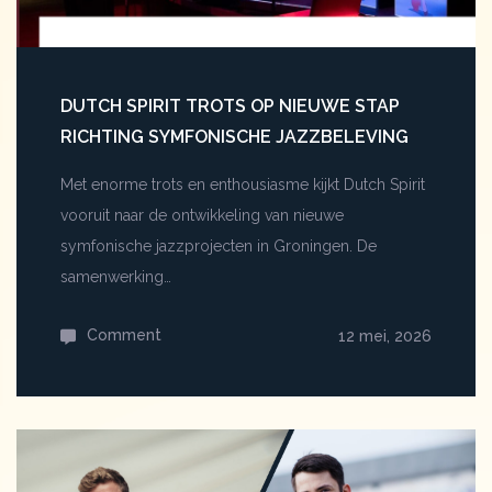
een
eigen
geluid
DUTCH SPIRIT TROTS OP NIEUWE STAP
RICHTING SYMFONISCHE JAZZBELEVING
Met enorme trots en enthousiasme kijkt Dutch Spirit
vooruit naar de ontwikkeling van nieuwe
symfonische jazzprojecten in Groningen. De
samenwerking…
Comment
on
12 mei, 2026
Dutch
Spirit
trots
op
nieuwe