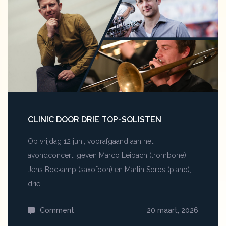
stap
richting
symfonische
jazzbeleving
CLINIC DOOR DRIE TOP-SOLISTEN
Op vrijdag 12 juni, voorafgaand aan het
avondconcert, geven Marco Leibach (trombone),
Jens Böckamp (saxofoon) en Martin Sörös (piano),
drie…
Comment
on
20 maart, 2026
Clinic