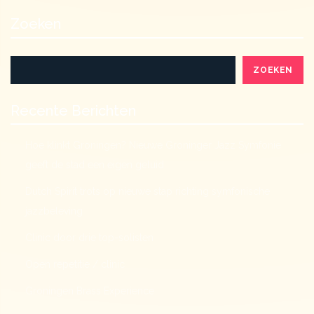
Zoeken
ZOEKEN
Recente Berichten
Hoe klinkt Groningen? Nieuwe Groninger Jazz Symfonie
geeft de stad een eigen geluid
Dutch Spirit trots op nieuwe stap richting symfonische
jazzbeleving
Clinic door drie top-solisten
Open repetitie / clinic
Groningen Brass Experience