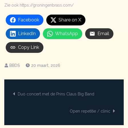
Zie ook https://groningenbrass.com/
Facebook
Share on X
LinkedIn
WhatsApp
Email
Copy Link
20 maart, 2026
Bericht
Duo concert met de Prins Claus Big Band
navigatie
Open repetitie / clinic