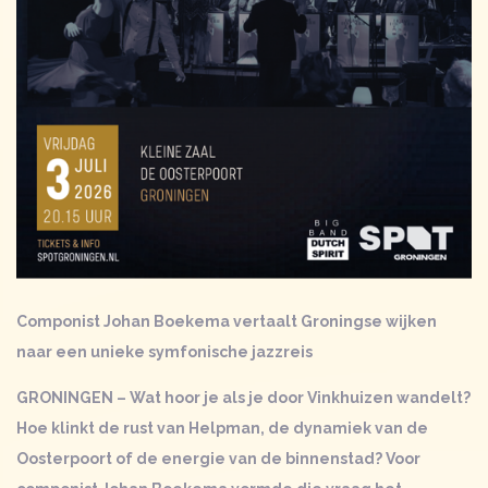
Componist Johan Boekema vertaalt Groningse wijken
naar een unieke symfonische jazzreis
GRONINGEN – Wat hoor je als je door Vinkhuizen wandelt?
Hoe klinkt de rust van
Helpman
, de dynamiek van de
Oosterpoort of de energie van de binnenstad? Voor