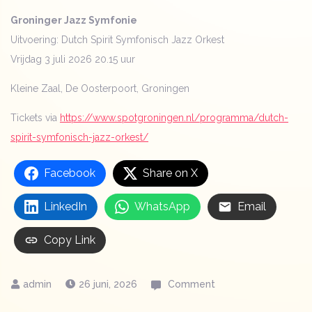
Groninger Jazz Symfonie
Uitvoering: Dutch Spirit Symfonisch Jazz Orkest
Vrijdag 3 juli 2026 20.15 uur
Kleine Zaal, De Oosterpoort, Groningen
Tickets via
https://www.spotgroningen.nl/programma/dutch-
spirit-symfonisch-jazz-orkest/
Facebook
Share on X
LinkedIn
WhatsApp
Email
Copy Link
on
26 juni, 2026
Comment
Hoe