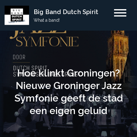
Skip
Big Band Dutch Spirit
to
What a band!
content
Hoe klinkt Groningen?
Nieuwe Groninger Jazz
Symfonie geeft de stad
een eigen geluid