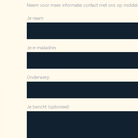
Neem voor meer informatie contact met ons op middels
Je naam
Je e-mailadres
Onderwerp
Je bericht (optioneel)