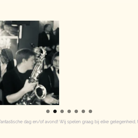
antastische dag en/of avond! Wij spelen graag bij elke gelegenheid, te
!