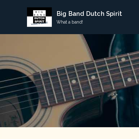
Skip
Big Band Dutch Spirit
to
content
What a band!