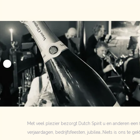
Met veel plezier bezorgt Dutch Spirit u en anderen een f
verjaardagen, bedrijfsfeesten, jubilea…Niets is ons te gek