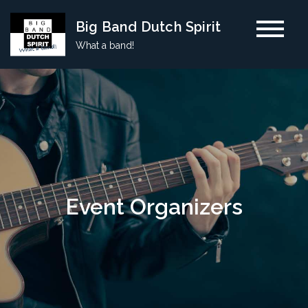
Skip
Big Band Dutch Spirit
to
What a band!
content
Event Organizers