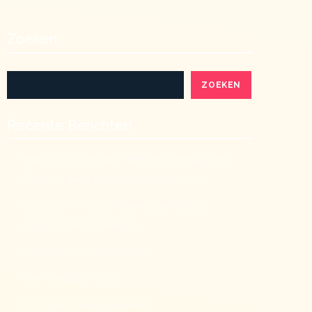
Zoeken
ZOEKEN
Recente Berichten
Hoe klinkt Groningen? Nieuwe Groninger Jazz
Symfonie geeft de stad een eigen geluid
Dutch Spirit trots op nieuwe stap richting
symfonische jazzbeleving
Clinic door drie top-solisten
Open repetitie / clinic
Groningen Brass Experience