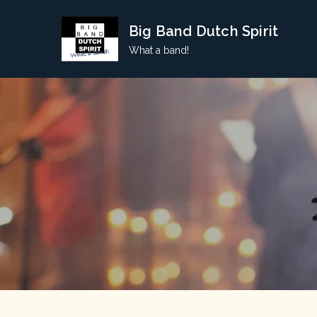
Skip
Big Band Dutch Spirit
to
content
What a band!