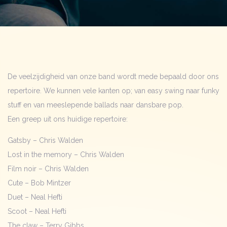
De veelzijdigheid van onze band wordt mede bepaald door ons
repertoire. We kunnen vele kanten op; van easy swing naar funky
stuff en van meeslepende ballads naar dansbare pop.
Een greep uit ons huidige repertoire:
Gatsby – Chris Walden
Lost in the memory – Chris Walden
Film noir – Chris Walden
Cute – Bob Mintzer
Duet – Neal Hefti
Scoot – Neal Hefti
The claw – Terry Gibbs