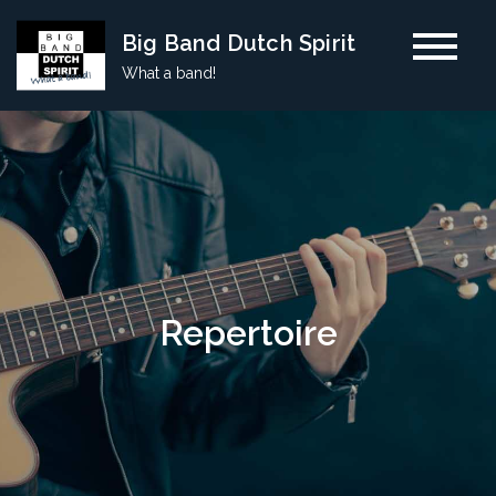
Skip
Big Band Dutch Spirit
to
What a band!
content
Repertoire