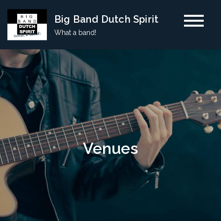
Skip
Big Band Dutch Spirit
to
What a band!
content
Venues