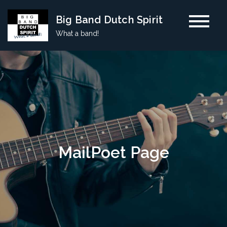
Skip
Big Band Dutch Spirit
to
What a band!
content
MailPoet Page