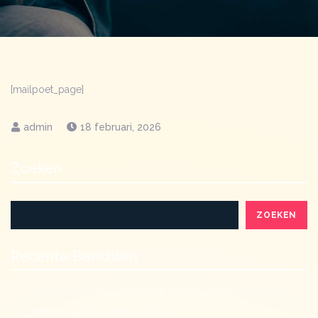
[mailpoet_page]
18 februari, 2026
Zoeken
ZOEKEN
Recente Berichten
Hoe klinkt Groningen? Nieuwe Groninger Jazz Symfonie
geeft de stad een eigen geluid