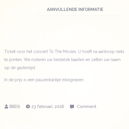
BESCHRIJVING
AANVULLENDE INFORMATIE
Beschrijving
Ticket voor het concert To The Movies. U hoeft na aankoop niets
te printen. We noteren uw bestelde kaarten en zetten uw naam
op de gastenlijst.
In de prijs is een pauzedrankje inbegrepen.
on
23 februari, 2026
Comment
To
The
Geef een reactie